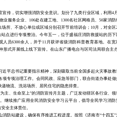
育宣传，切实增强消防安全意识。划分了九类行业区域，利用4月
物业服务企业、106处在建工地、1300名社区网格员、50家消
集场所、不放心单位或区域分别召开节前培训会；10月，对全区
铁站点进行专项整治。今年五一，位于盛福庄消防救援站的历下
观人员6300余人，并于11月获评省级消防科普教育基地。在宽
多种形式开展线上线下宣传。在山东广播电台与区司法局联合主办
习近平总书记重要指示精神，深刻吸取当前全国多起火灾事故教
各项专项治理工作。会同民政、应急等部门，联合街道办事处做
快递物流、洗浴场所、居民住宅的隐患排查。
防为主、生命至上”的消防宣传月主题，广泛发动辖区各行业、领
性。继续推广应用全民消防安全学习云平台，倡导全民学习消防
防安全主体责任。
山消防站建设，确保有序推进工程进度。按照《济南市“十四五”