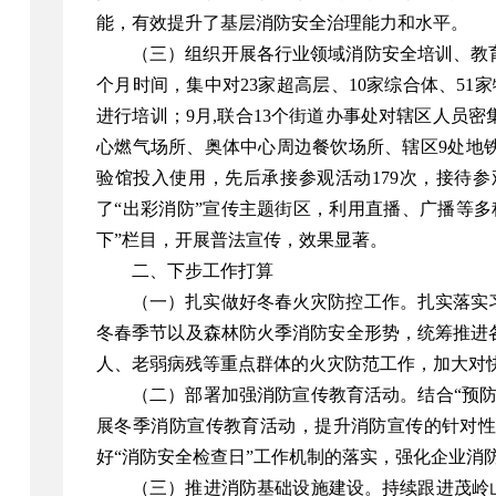
能，有效提升了基层消防安全治理能力和水平。
（三）组织开展各行业领域消防安全培训、教
个月时间，集中对23家超高层、10家综合体、51家
进行培训；9月,联合13个街道办事处对辖区人员密
心燃气场所、奥体中心周边餐饮场所、辖区9处地
验馆投入使用，先后承接参观活动179次，接待参
了“出彩消防”宣传主题街区，利用直播、广播等
下”栏目，开展普法宣传，效果显著。
二、下步工作打算
（一）扎实做好冬春火灾防控工作。扎实落实
冬春季节以及森林防火季消防安全形势，统筹推进
人、老弱病残等重点群体的火灾防范工作，加大对
（二）部署加强消防宣传教育活动。结合“预
展冬季消防宣传教育活动，提升消防宣传的针对
好“消防安全检查日”工作机制的落实，强化企业消
（三）推进消防基础设施建设。持续跟进茂岭