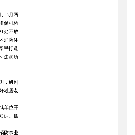
、5月两
防维保机构
21处不放
区消防体
厚里打造
“法润历
训，研判
好独居老
域单位开
知识。抓
消防事业