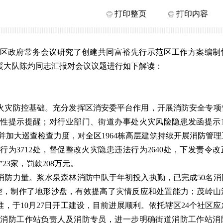
打印整页
打印内容
召开了区政府常务会议研究了创建共同富裕先行示范区工作方案编
援大队陈灼同志汇报对会议议题进行如下解读：
：
火灾防控基础。充分发挥区消安委平台作用，开展消防安全专项
性提示提醒；对行业部门、街道办事处火灾风险隐患发函提示1
并加大巡查检查力度，对全区1964栋高层建筑持续开展消防管
行为3712处，督促整改火灾隐患违法行为2640处，下发责令
”23家，罚款208万元。
消防力量。浆水泉森林消防中队于年初投入执勤，已完成50名消
控，制作了地形沙盘，有效提高了灾情反应和处置能力；茂岭山
，于10月27日开工建设，目前进展顺利。依托辖区24个社区
处消防工作站负责人及消防专员，进一步明确街道消防工作站消