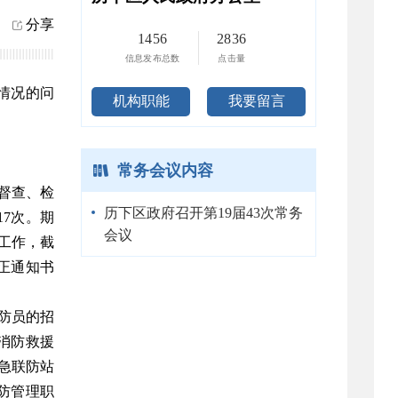
分享
1456
2836
信息发布总数
点击量
制情况的问
机构职能
我要留言
常务会议内容
督查、检
历下区政府召开第19届43次常务
7次。期
会议
理工作，截
改正通知书
防员的招
消防救援
应急联防站
防管理职