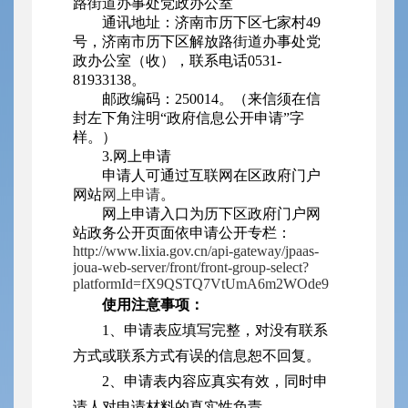
路街道办事处党政办公室
通讯地址：济南市历下区七家村49
号，济南市历下区解放路街道办事处党
政办公室（收），联系电话0531-
81933138。
邮政编码：250014。
（来信须在信
封左下角注明“政府信息公开申请”字
样。）
3.网上申请
申请人可通过互联网在区政府门户
网站
网上申请
。
网上申请入口为历下区政府门户网
站政务公开页面依申请公开专栏：
http://www.lixia.gov.cn/api-gateway/jpaas-
joua-web-server/front/front-group-select?
platformId=fX9QSTQ7VtUmA6m2WOde9
使用注意事项：
1、申请表应填写完整，对没有联系
方式或联系方式有误的信息恕不回复。
2、申请表内容应真实有效，同时申
请人对申请材料的真实性负责。