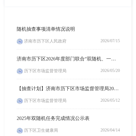
随机抽查事项清单情况说明
2026/07/15
济南市历下区人民政府
济南市历下区2026年度部门联合“双随机、一公开”暨跨部门综合监管抽查检查计划
2026/05/20
历下区市场监督管理局
【抽查计划】济南市历下区市场监督管理局2026年度“双随机、一公开”暨跨部门综合监管抽查检查工作计划
2026/05/12
历下区市场监督管理局
2025年双随机任务完成情况公示表
2026/04/14
历下区卫生健康局