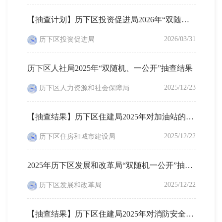
【抽查计划】历下区投资促进局2026年“双随机、一公开”抽查计划
2026/03/31
历下区投资促进局
历下区人社局2025年“双随机、一公开”抽查结果
2025/12/23
历下区人力资源和社会保障局
【抽查结果】历下区住建局2025年对加油站的联合检查“双随机、一公开”抽查结果
2025/12/22
历下区住房和城市建设局
2025年历下区发展和改革局“双随机一公开”抽查结果
2025/12/22
历下区发展和改革局
【抽查结果】历下区住建局2025年对消防安全的监督检查“双随机、一公开”抽查结果