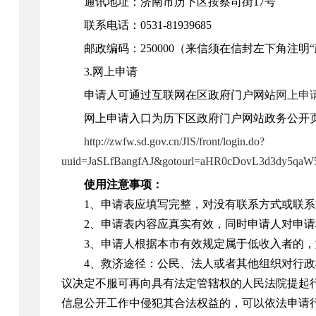
通讯地址：
济南市历下区按察司街17号
联系电话：0531-81939685
邮政编码：250000
（来信须在信封左下角注明“
3.网上申请
申请人可通过互联网在区政府门户网站
网上申
网上申请入口为历下区政府门户网站政务公开页
http://zwfw.sd.gov.cn/JIS/front/login.do?
uuid=JaSLfBangfAJ&gotourl=aHR0cDovL3d3dy5q
使用注意事项：
1、申请表应填写完整，对没有联系方式或联
2、申请表内容应真实有效，同时申请人对申
3、申请人根据本市有效规定属于低收入者的
4、救济途径：公民、法人或者其他组织对行
议决定不服可再向具有法定管辖权的人民法院提起
信息公开工作中侵犯其合法权益的，可以依法申请