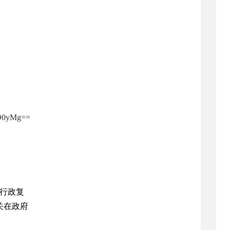
D0yMg==
行政复
关在政府