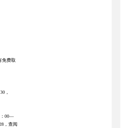
有免费取
30，
：00—
128，查阅