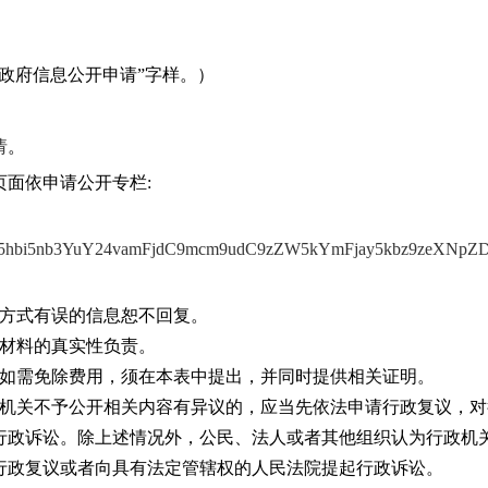
政府信息公开申请”字样。）
请
。
面依申请公开专栏:
aW5hbi5nb3YuY24vamFjdC9mcm9udC9zZW5kYmFjay5kbz9zeXNpZ
系方式有误的信息恕不回复。
请材料的真实性负责。
，如需免除费用，须在本表中提出，并同时提供相关证明。
政机关不予公开相关内容有异议的，应当先依法申请行政复议，对
行政诉讼。除上述情况外，公民、法人或者其他组织认为行政机
行政复议或者向具有法定管辖权的人民法院提起行政诉讼。