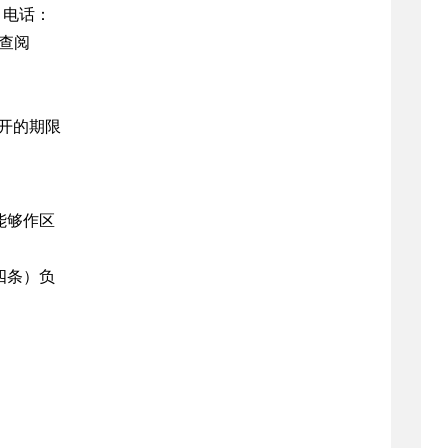
号，电话：
息查阅
开的期限
能够作区
四条）负