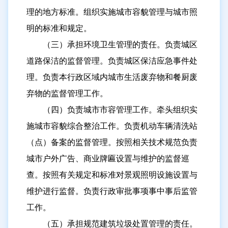
历下区人力资源和社会保障局
理的地方标准。组织实施城市容貌管理与城市照
历下区泉城路街道办事处
明的标准和规定。
历下区大明湖街道办事处
（三）承担环境卫生管理的责任。负责城区
道路保洁的监督管理。负责城区保洁应急事件处
历下区东关街道办事处
理。负责本行政区域内城市生活废弃物和餐厨废
历下区建筑新村街道办事处
弃物的监督管理工作。
历下区千佛山街道办事处
（四）负责城市市容管理工作。牵头组织实
历下区趵突泉街道办事处
施城市容貌综合整治工作。负责机动车辆清洗站
历下区解放路街道办事处
（点）备案的监督管理。按照相关技术规范负责
历下区文化东路街道办事处
城市户外广告、商业牌匾设置与维护的监督巡
查。按照有关规定和标准对景观照明设施设置与
历下区燕山街道办事处
维护进行监督。负责行政审批事项事中事后监管
历下区甸柳新村街道办事处
工作。
历下区姚家街道办事处
（五）承担规范建筑垃圾处置管理的责任。