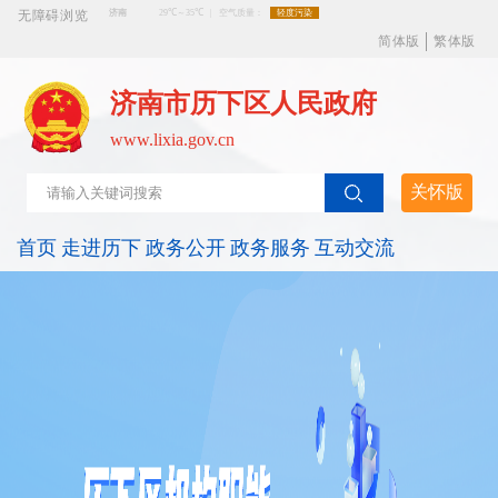
无障碍浏览
简体版
繁体版
济南市历下区人民政府
www.lixia.gov.cn
关怀版
首页
走进历下
政务公开
政务服务
互动交流