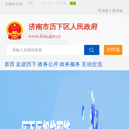
无障碍浏览
简体版
繁体版
济南市历下区人民政府
www.lixia.gov.cn
关怀版
首页
走进历下
政务公开
政务服务
互动交流