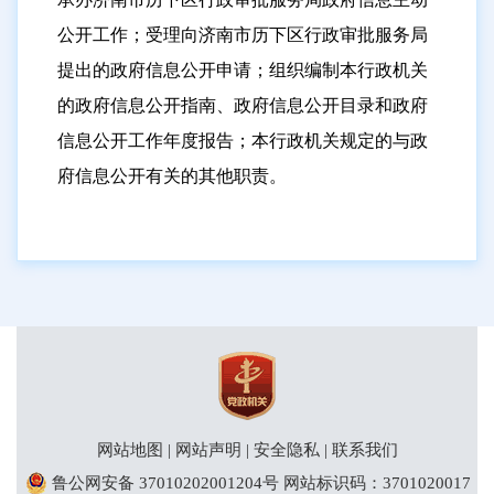
公开工作；受理向济南市历下区行政审批服务局
历下区文化和旅游局
提出的政府信息公开申请；组织编制本行政机关
历下区卫生健康局
的政府信息公开指南、政府信息公开目录和政府
历下区医疗保障局
信息公开工作年度报告；本行政机关规定的与政
历下区退役军人事务局
府信息公开有关的其他职责。
历下区人力资源和社会保障局
历下区泉城路街道办事处
历下区大明湖街道办事处
历下区东关街道办事处
历下区建筑新村街道办事处
历下区千佛山街道办事处
历下区趵突泉街道办事处
网站地图
|
网站声明
|
安全隐私
|
联系我们
鲁公网安备 37010202001204号
网站标识码：3701020017
历下区解放路街道办事处