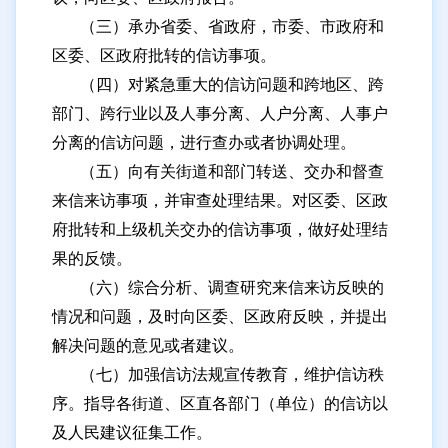
历下区人力资源和社会保障局
（三）承办省委、省政府，市委、市政府和
历下区泉城路街道办事处
区委、区政府批转的信访事项。
（四）对紧急重大的信访问题和跨地区、跨
历下区大明湖街道办事处
部门、跨行业以及人事分离、人户分离、人事户
历下区东关街道办事处
分离的信访问题，进行查办或者协调处理。
历下区建筑新村街道办事处
（五）向有关街道和部门转送、交办和督查
历下区千佛山街道办事处
来信来访事项，并审查处理结果。对区委、区政
府批转和上级机关交办的信访事项，做好处理结
历下区趵突泉街道办事处
果的反馈。
历下区解放路街道办事处
（六）综合分析、调查研究来信来访反映的
历下区文化东路街道办事处
情况和问题，及时向区委、区政府反映，并提出
解决问题的意见或者建议。
历下区燕山街道办事处
（七）加强信访法规宣传教育，维护信访秩
历下区甸柳新村街道办事处
序。指导各街道、区直各部门（单位）的信访以
历下区姚家街道办事处
及人民建议征集工作。