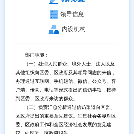
历下区住房和城市建设局
领导信息
历下区城市管理局（区综合行政执法局）
历下区自然资源局
内设机构
历下区市政工程服务中心
历下区园林绿化服务中心
部门职能：
历下区水务局
（一）处理人民群众、境外人士、法人以及
历下区教育和体育局
其他组织向区委、区政府及其领导同志的来信，
办理通过互联网、手机短信、微信、公众号、客
历下区科学技术局
户端、传真、电话等形式提出的信访事项，接待
历下区文化和旅游局
到区委、区政府来访的群众。
历下区卫生健康局
（二）负责汇总分析通过信访渠道向区委、
历下区医疗保障局
区政府提出的重要意见建议。征集社会各界对区
委、区政府工作和全区经济社会发展的意见建
历下区退役军人事务局
议，向区委、区政府报告。