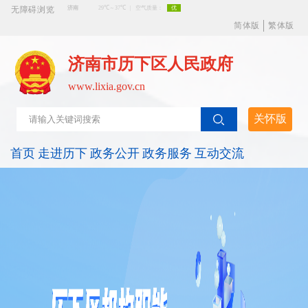
无障碍浏览
简体版
繁体版
济南市历下区人民政府
www.lixia.gov.cn
关怀版
首页
走进历下
政务公开
政务服务
互动交流